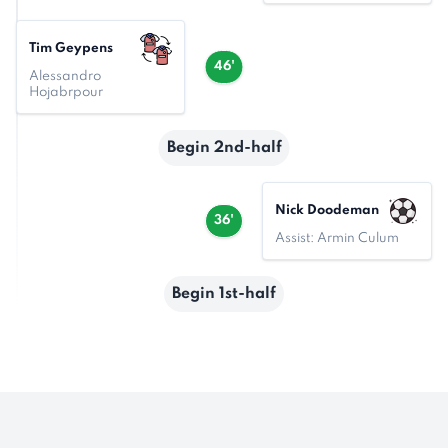
Tim Geypens
46'
Alessandro
Hojabrpour
Begin 2nd-half
Nick Doodeman
36'
Assist: Armin Culum
Begin 1st-half