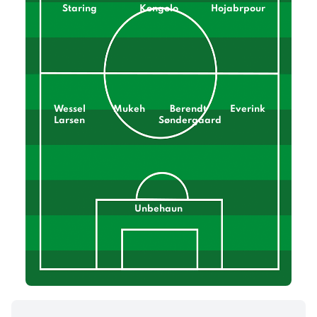
Staring
Kongolo
Hojabrpour
Wessel
Mukeh
Berendt
Everink
Larsen
Søndergaard
Unbehaun