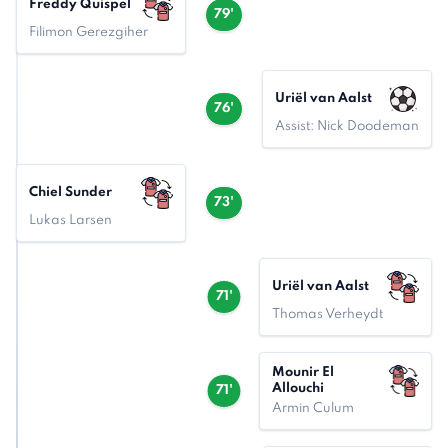
Freddy Quispel
79'
Filimon Gerezgiher
Uriël van Aalst
76'
Assist: Nick Doodeman
Chiel Sunder
73'
Lukas Larsen
Uriël van Aalst
71'
Thomas Verheydt
Mounir El
Allouchi
71'
Armin Culum