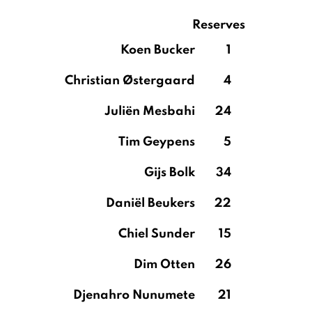
Reserves
Koen Bucker
1
Christian Østergaard
4
Juliën Mesbahi
24
Tim Geypens
5
Gijs Bolk
34
Daniël Beukers
22
Chiel Sunder
15
Dim Otten
26
Djenahro Nunumete
21