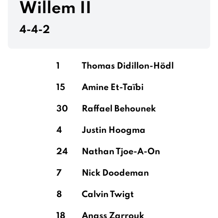
Willem II
4-4-2
1
Thomas Didillon-Hödl
15
Amine Et-Taïbi
30
Raffael Behounek
4
Justin Hoogma
24
Nathan Tjoe-A-On
7
Nick Doodeman
8
Calvin Twigt
18
Anass Zarrouk