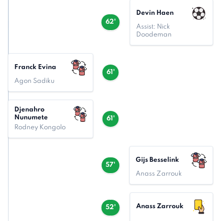
Devin Haen
62'
Assist: Nick
Doodeman
Franck Evina
61'
Agon Sadiku
Djenahro
Nunumete
61'
Rodney Kongolo
Gijs Besselink
57'
Anass Zarrouk
Anass Zarrouk
52'