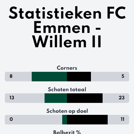
Statistieken FC
Emmen -
Willem II
Corners
8
5
Schoten totaal
13
23
Schoten op doel
0
11
Balbezit %