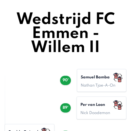
Wedstrijd FC
Emmen -
Willem II
Samuel Bamba
90'
Nathan Tjoe-A-On
Per van Loon
89'
Nick Doodeman