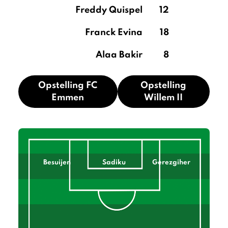
Freddy Quispel
12
Franck Evina
18
Alaa Bakir
8
Opstelling FC
Opstelling
Emmen
Willem II
Besuijen
Sadiku
Gerezgiher