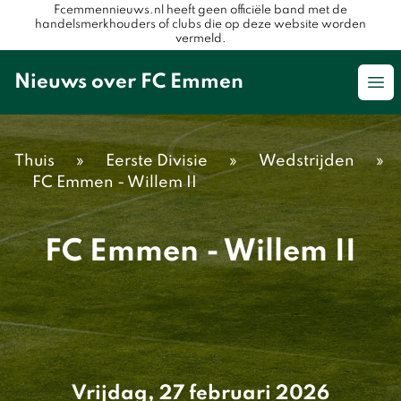
Fcemmennieuws.nl heeft geen officiële band met de
handelsmerkhouders of clubs die op deze website worden
vermeld.
Nieuws over FC Emmen
Op
Thuis
»
Eerste Divisie
»
Wedstrijden
»
FC Emmen - Willem II
FC Emmen - Willem II
Vrijdag, 27 februari 2026