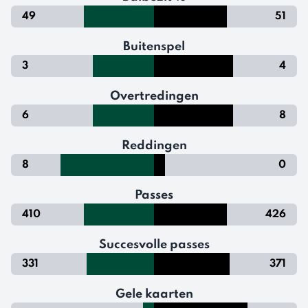
49
51
Buitenspel
3
4
Overtredingen
6
8
Reddingen
8
0
Passes
410
426
Succesvolle passes
331
371
Gele kaarten