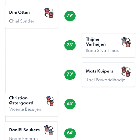
Dim Otten
79'
Chiel Sunder
Thijme
Verheijen
73'
Ilano Silva Timas
Mats Kuipers
73'
Jael Pawaridihadjo
Christian
Østergaard
65'
Vicente Besuijen
Daniël Beukers
64'
Noam Emeran