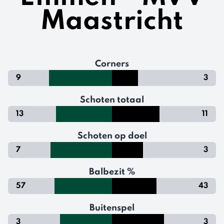
Maastricht
Corners
9
3
Schoten totaal
13
11
Schoten op doel
7
3
Balbezit %
57
43
Buitenspel
3
3