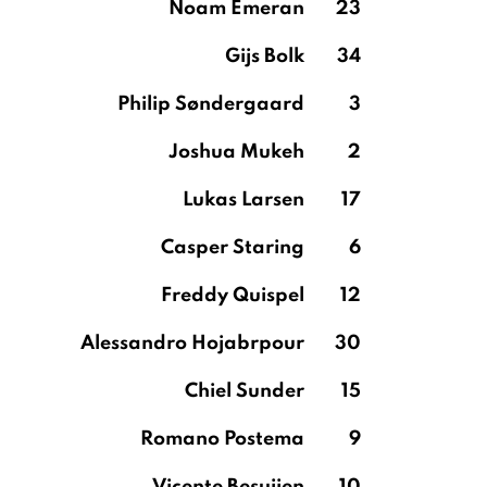
Noam Emeran
23
Gijs Bolk
34
Philip Søndergaard
3
Joshua Mukeh
2
Lukas Larsen
17
Casper Staring
6
Freddy Quispel
12
Alessandro Hojabrpour
30
Chiel Sunder
15
Romano Postema
9