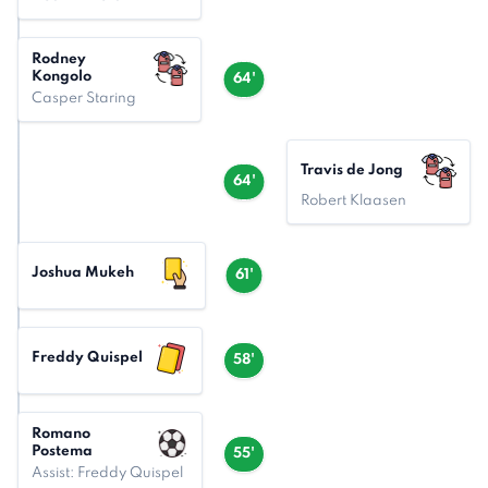
Rodney
Kongolo
64'
Casper Staring
Travis de Jong
64'
Robert Klaasen
Joshua Mukeh
61'
Freddy Quispel
58'
Romano
Postema
55'
Assist: Freddy Quispel