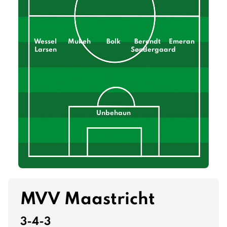
Wessel
Mukeh
Bolk
Berendt
Emeran
Larsen
Søndergaard
Unbehaun
MVV Maastricht
3-4-3