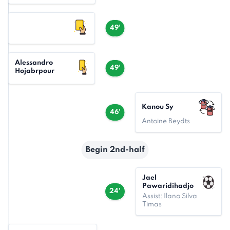
49'
Alessandro
49'
Hojabrpour
Kanou Sy
46'
Antoine Beydts
Begin 2nd-half
Jael
Pawaridihadjo
24'
Assist: Ilano Silva
Timas