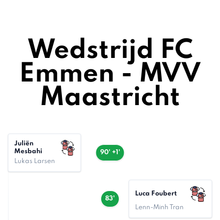
Wedstrijd FC
Emmen - MVV
Maastricht
Juliën
Mesbahi
90' +1'
Lukas Larsen
Luca Foubert
83'
Lenn-Minh Tran