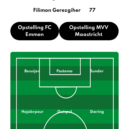
Filimon Gerezgiher
77
Opstelling FC
Opstelling MVV
Emmen
Maastricht
Besuijen
Postema
Sunder
Hojabrpour
Quispel
Staring