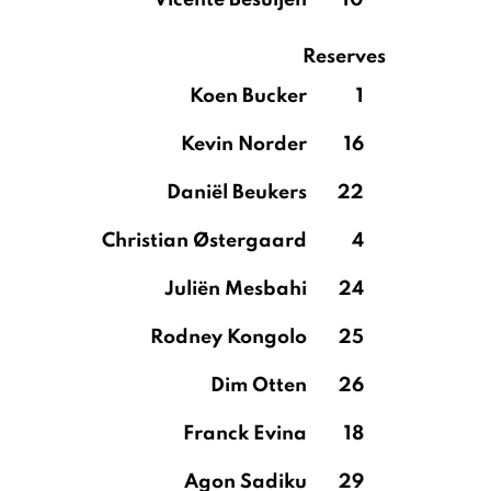
Vicente Besuijen
10
Reserves
Koen Bucker
1
Kevin Norder
16
Daniël Beukers
22
Christian Østergaard
4
Juliën Mesbahi
24
Rodney Kongolo
25
Dim Otten
26
Franck Evina
18
Agon Sadiku
29