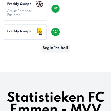
Freddy Quispel
19'
Assist: Romano
Postema
Freddy Quispel
12'
Begin 1st-half
Statistieken FC
Emmen - MVV