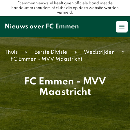
Fcemmennieuws.nl heeft geen officiële band met de
handelsmerkhouders of clubs die op deze website worden
vermeld.
Nieuws over FC Emmen
Op
Thuis
»
Eerste Divisie
»
Wedstrijden
»
FC Emmen - MVV Maastricht
FC Emmen - MVV
Maastricht