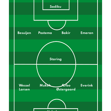
Sadiku
Besuijen
Postema
Bakir
Emeran
Staring
Wessel
Mukeh
Ærbo
Everink
Larsen
Østergaard