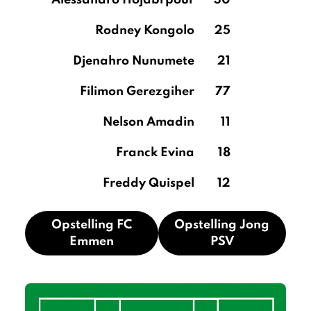
Alessandro Hojabrpour
30
Rodney Kongolo
25
Djenahro Nunumete
21
Filimon Gerezgiher
77
Nelson Amadin
11
Franck Evina
18
Freddy Quispel
12
Opstelling FC
Opstelling Jong
Emmen
PSV