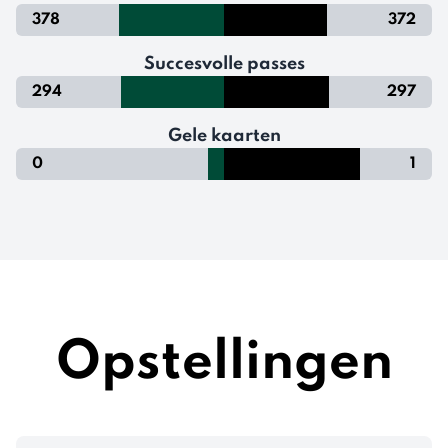
378
372
Succesvolle passes
294
297
Gele kaarten
0
1
Opstellingen