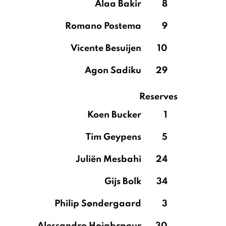
Alaa Bakir
8
Romano Postema
9
Vicente Besuijen
10
Agon Sadiku
29
Reserves
Koen Bucker
1
Tim Geypens
5
Juliën Mesbahi
24
Gijs Bolk
34
Philip Søndergaard
3