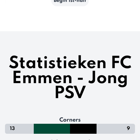
Begin 1st-half
Statistieken FC
Emmen - Jong
PSV
Corners
13
9