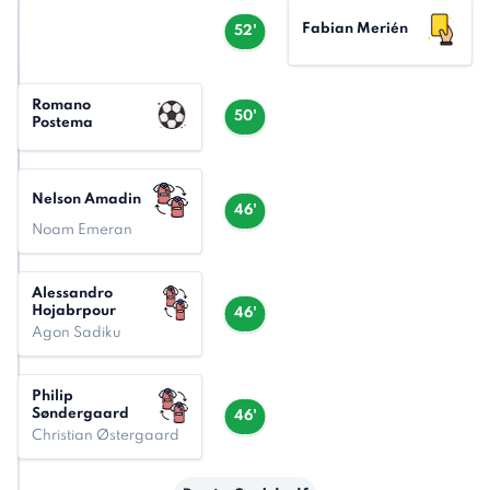
Fabian Merién
52'
Romano
50'
Postema
Nelson Amadin
46'
Noam Emeran
Alessandro
Hojabrpour
46'
Agon Sadiku
Philip
Søndergaard
46'
Christian Østergaard