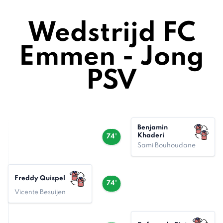
Wedstrijd FC
Emmen - Jong
PSV
Benjamin
Khaderi
74'
Sami Bouhoudane
Freddy Quispel
74'
Vicente Besuijen