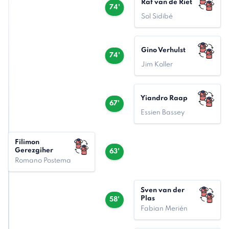
Raf van de Riet
74'
Sol Sidibé
Gino Verhulst
74'
Jim Koller
Yiandro Raap
67'
Essien Bassey
Filimon
Gerezgiher
63'
Romano Postema
Sven van der
Plas
58'
Fabian Merién