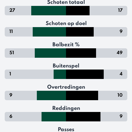
Schoten totaal
27
17
Schoten op doel
11
9
Balbezit %
51
49
Buitenspel
1
4
Overtredingen
9
10
Reddingen
6
9
Passes