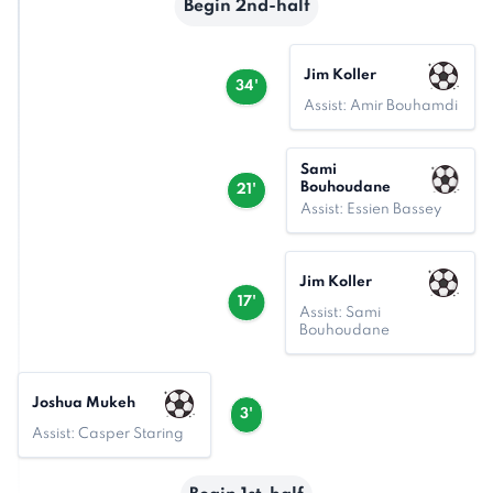
Begin 2nd-half
Jim Koller
34'
Assist: Amir Bouhamdi
Sami
Bouhoudane
21'
Assist: Essien Bassey
Jim Koller
17'
Assist: Sami
Bouhoudane
Joshua Mukeh
3'
Assist: Casper Staring