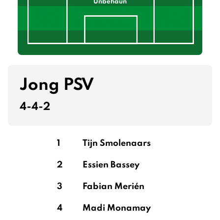
Unbehaun
Jong PSV
4-4-2
1
Tijn Smolenaars
2
Essien Bassey
3
Fabian Merién
4
Madi Monamay