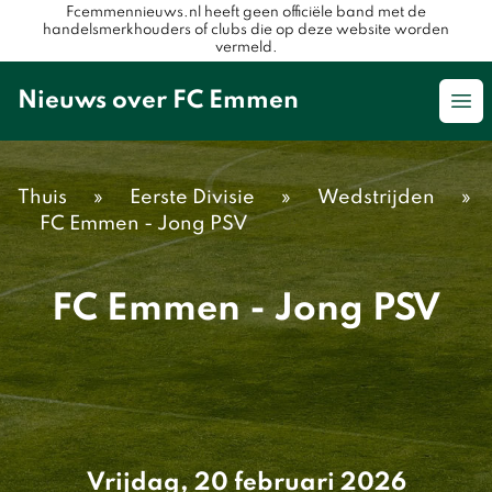
Fcemmennieuws.nl heeft geen officiële band met de
handelsmerkhouders of clubs die op deze website worden
vermeld.
Nieuws over FC Emmen
Op
Thuis
»
Eerste Divisie
»
Wedstrijden
»
FC Emmen - Jong PSV
FC Emmen - Jong PSV
Vrijdag, 20 februari 2026