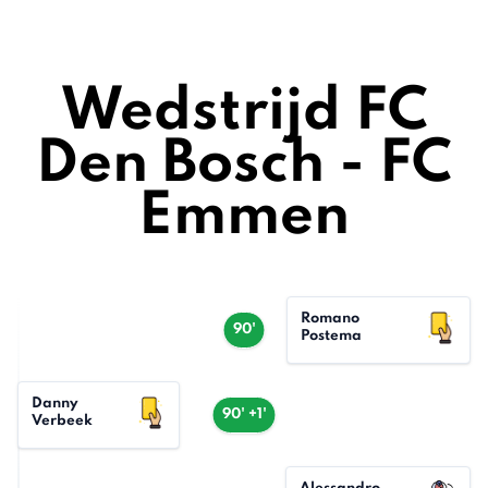
Wedstrijd FC
Den Bosch - FC
Emmen
Romano
90'
Postema
Danny
90' +1'
Verbeek