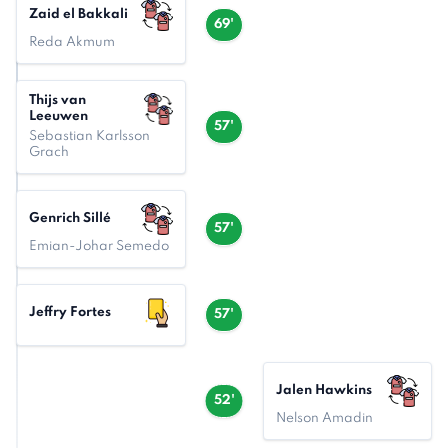
Zaid el Bakkali
69'
Reda Akmum
Thijs van
Leeuwen
57'
Sebastian Karlsson
Grach
Genrich Sillé
57'
Emian-Johar Semedo
Jeffry Fortes
57'
Jalen Hawkins
52'
Nelson Amadin