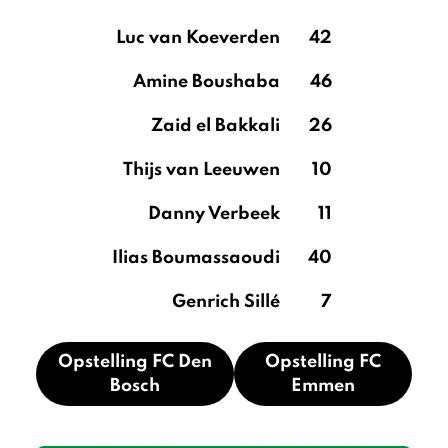
Luc van Koeverden
42
Amine Boushaba
46
Zaid el Bakkali
26
Thijs van Leeuwen
10
Danny Verbeek
11
Ilias Boumassaoudi
40
Genrich Sillé
7
Opstelling FC Den
Opstelling FC
Bosch
Emmen