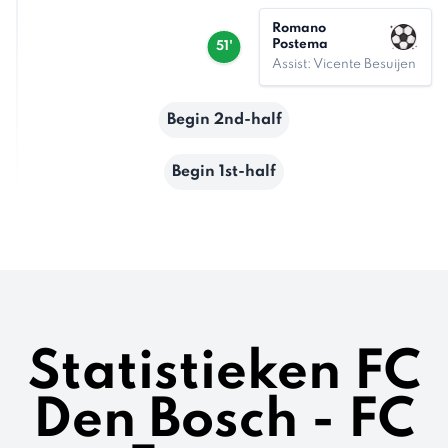
Romano
Postema
51'
Assist: Vicente Besuijen
Begin 2nd-half
Begin 1st-half
Statistieken FC
Den Bosch - FC