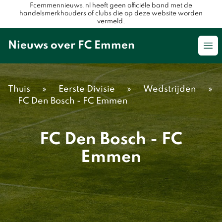
Fcemmennieuws.nl heeft geen officiële band met de
handelsmerkhouders of clubs die op deze website worden
vermeld.
Nieuws over FC Emmen
Op
Thuis
»
Eerste Divisie
»
Wedstrijden
»
FC Den Bosch - FC Emmen
FC Den Bosch - FC
Emmen