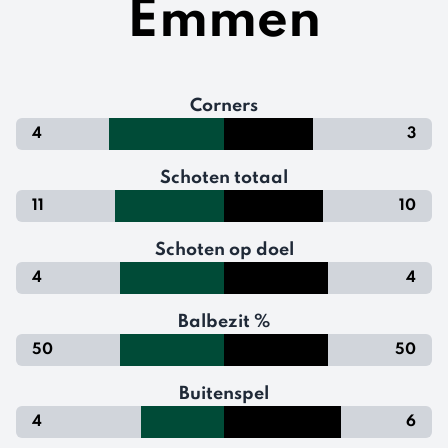
Emmen
Corners
4
3
Schoten totaal
11
10
Schoten op doel
4
4
Balbezit %
50
50
Buitenspel
4
6