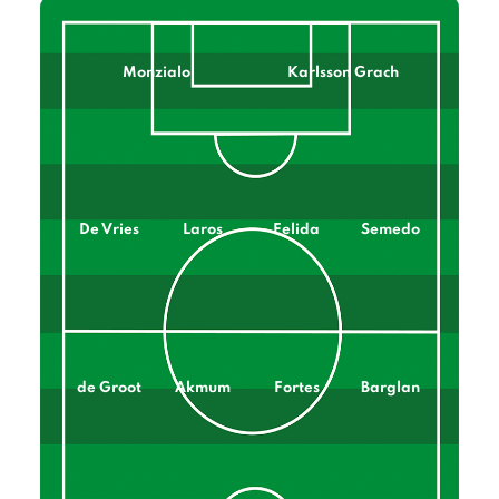
Monzialo
Karlsson Grach
De Vries
Laros
Felida
Semedo
de Groot
Akmum
Fortes
Barglan