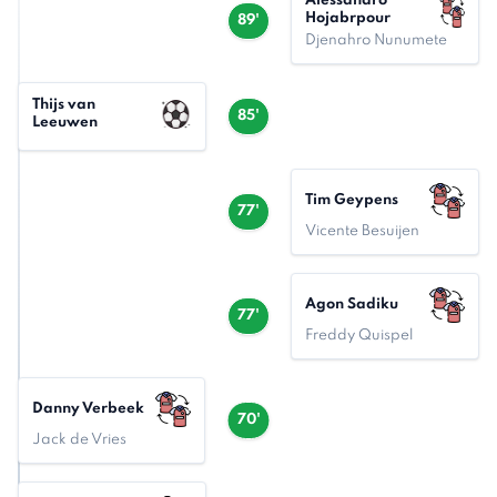
Alessandro
Hojabrpour
89'
Djenahro Nunumete
Thijs van
85'
Leeuwen
Tim Geypens
77'
Vicente Besuijen
Agon Sadiku
77'
Freddy Quispel
Danny Verbeek
70'
Jack de Vries