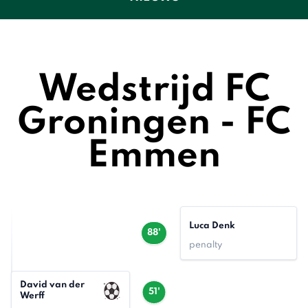
Wedstrijd FC
Groningen - FC
Emmen
Luca Denk
88'
penalty
David van der
51'
Werff