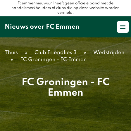
Fcemmennieuws.nl heeft geen officiële band met de
handelsmerkhouders of clubs die op deze website worden
vermeld.
Nieuws over FC Emmen
Op
Thuis
»
Club Friendlies 3
»
Wedstrijden
»
FC Groningen - FC Emmen
FC Groningen - FC
Emmen