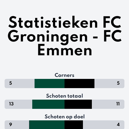
Statistieken FC
Groningen - FC
Emmen
Corners
5
5
Schoten totaal
13
11
Schoten op doel
9
4