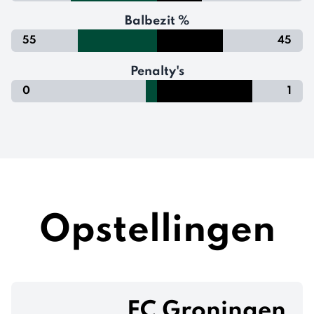
Balbezit %
55
45
Penalty's
0
1
Opstellingen
FC Groningen