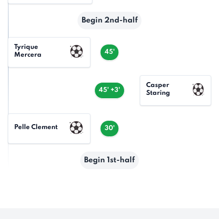
Begin 2nd-half
Tyrique
45'
Mercera
Casper
45' +3'
Staring
Pelle Clement
30'
Begin 1st-half